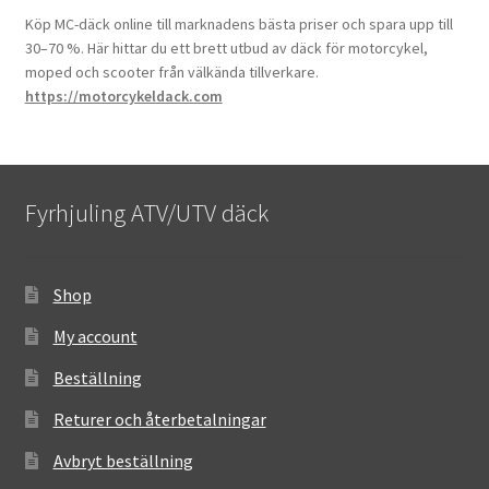
Köp MC-däck online till marknadens bästa priser och spara upp till
30–70 %. Här hittar du ett brett utbud av däck för motorcykel,
moped och scooter från välkända tillverkare.
https://motorcykeldack.com
Fyrhjuling ATV/UTV däck
Shop
My account
Beställning
Returer och återbetalningar
Avbryt beställning