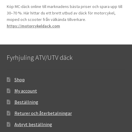
Köp MC-däck online till marknadens bästa priser och spara upp till
30–70 %. Här hittar du ett brett utbud av däck för motorcykel,
moped och scooter från välkända tillverkare.
https://motorcykeldack.com
Fyrhjuling ATV/UTV däck
Shop
My account
Beställning
Returer och återbetalningar
Avbryt beställning