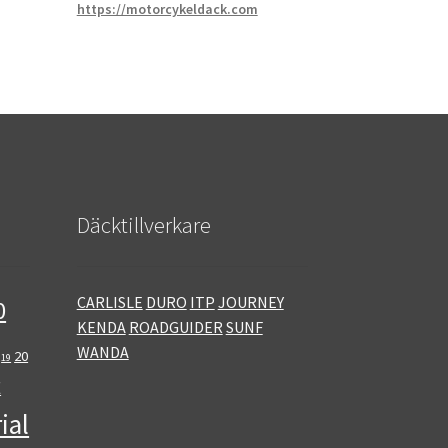
https://motorcykeldack.com
Däcktillverkare
CARLISLE
DURO
ITP
JOURNEY
0
KENDA
ROADGUIDER
SUNF
WANDA
20
19
E
ial