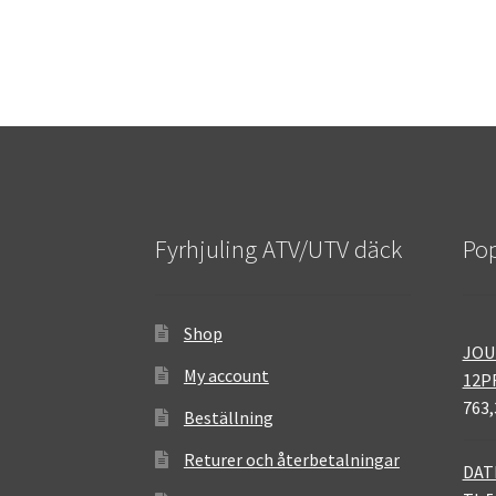
Fyrhjuling ATV/UTV däck
Pop
Shop
JOU
My account
12P
763,
Beställning
Returer och återbetalningar
DAT