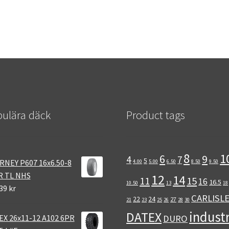
ulära däck
Product tags
8
1
6
9
4
7
5
RNEY P607 16x6.50-8
4.00
5.00
6.50
8.50
9.50
R TL NHS
12
14
11
15
16
16.5
10.50
13
18
39 kr
CARLISL
22
24
27
21
23
25
26
28
30
industr
DATEX
EX 26x11-12 A102 6PR
DURO