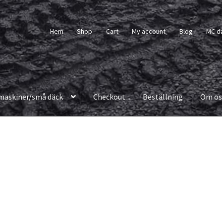
Hem
Shop
Cart
My account
Blog
MC d
maskiner/små däck
Checkout
Beställning
Om os