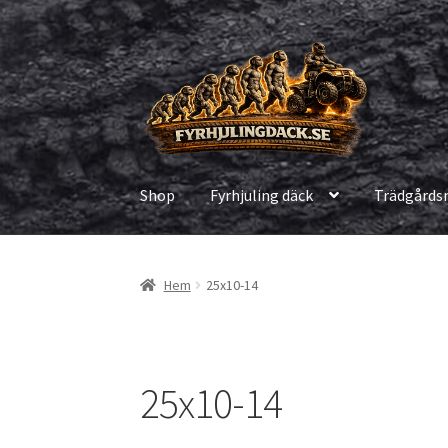
Hoppa
Hoppa
till
till
navigering
innehåll
Shop
Fyrhjuling däck
Trädgårds
Hem
25x10-14
25x10-14