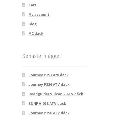
Cart
My account
Blog
MC däck
Senaste inlägget
Journey P357 atv däck
Journey P336 ATV däck
Roadguider Vulcan – ATV däck
SUNF A-013 ATV däck
Journey P350 ATV däck