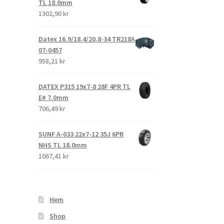
TL 18.0mm
1302,90 kr
Datex 16.9/18.4/20.8-34 TR218A
07-0457
958,21 kr
DATEX P315 19x7-8 28F 4PR TL
E# 7.0mm
706,49 kr
SUNF A-033 22x7-12 35J 6PR
NHS TL 18.0mm
1067,41 kr
Hem
Shop