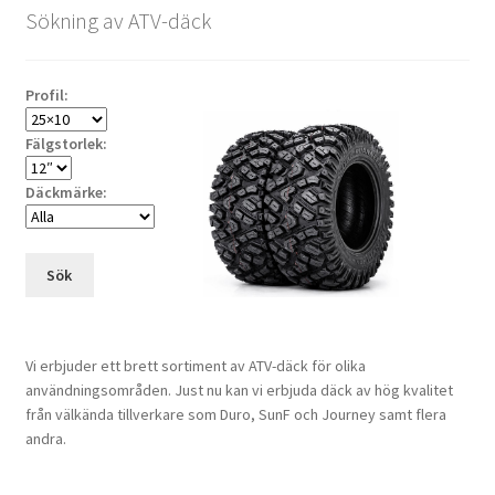
Sökning av ATV-däck
18×7-8
18×8-8
Profil:
Fälgstorlek:
18×9.50-8
Däckmärke:
18×10-8
18×10.50-8
Sök
19×7-8
Vi erbjuder ett brett sortiment av ATV-däck för olika
19×8-8
användningsområden. Just nu kan vi erbjuda däck av hög kvalitet
från välkända tillverkare som Duro, SunF och Journey samt flera
19×9.50-8
andra.