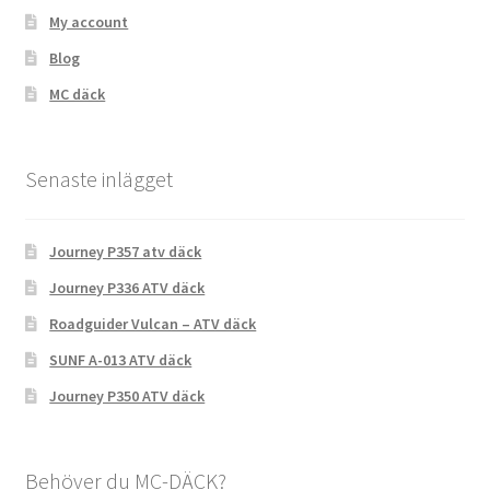
Om oss
My account
Blog
MC däck
Senaste inlägget
Journey P357 atv däck
Journey P336 ATV däck
Roadguider Vulcan – ATV däck
SUNF A-013 ATV däck
Journey P350 ATV däck
Behöver du MC-DÄCK?