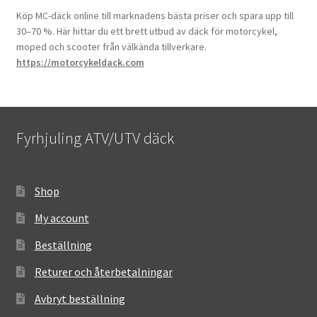
Köp MC-däck online till marknadens bästa priser och spara upp till
30–70 %. Här hittar du ett brett utbud av däck för motorcykel,
moped och scooter från välkända tillverkare.
https://motorcykeldack.com
Fyrhjuling ATV/UTV däck
Shop
My account
Beställning
Returer och återbetalningar
Avbryt beställning