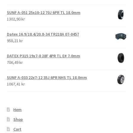
Expand
10″ fyrhjuling däck
SUNF A-051 25x10-12 70J 6PR TL 18.0mm
underm
1302,90 kr
Expand
11″ fyrhjuling däck
underm
Datex 16.9/18.4/20.8-34 TR218A 07-0457
Expand
958,21 kr
12″ fyrhjuling däck
underm
Expand
DATEX P315 19x7-8 28F 4PR TL E# 7.0mm
14″ fyrhjuling däck
706,49 kr
underm
Expand
15″ fyrhjuling däck
SUNF A-033 22x7-12 35J 6PR NHS TL 18.0mm
underm
1067,41 kr
Expand
Trädgårdsmaskiner/små däck
underm
Checkout
Hem
Beställning
Shop
Cart