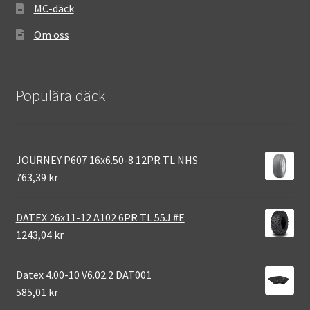
MC-däck
Om oss
Populära däck
JOURNEY P607 16x6.50-8 12PR TL NHS
763,39 kr
DATEX 26x11-12 A102 6PR TL 55J #E
1243,04 kr
Datex 4.00-10 V6.02.2 DAT001
585,01 kr