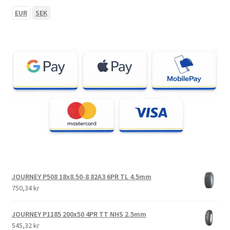
20×7-8
EUR
SEK
20×9.50-8
21×7-8
21×10-8
22×10-8
22×11-8
22×12-8
JOURNEY P508 18x8.50-8 82A3 6PR TL 4.5mm
750,34 kr
22.5×10-8
JOURNEY P1185 200x50 4PR TT NHS 2.5mm
Expand
9″ fyrhjuling däck
545,32 kr
underm